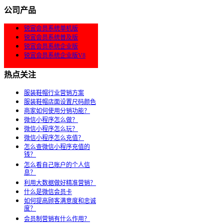
公司产品
锐宜会员系统单机版
锐宜会员系统普及版
锐宜会员系统企业版
锐宜会员系统企业版V8
热点关注
服装鞋帽行业营销方案
服装鞋帽店面设置尺码颜色
商家如何使用分销功能？
微信小程序怎么做？
微信小程序怎么玩？
微信小程序怎么充值？
怎么查微信小程序充值的
钱？
怎么看自己账户的个人信
息？
利用大数据做好精准营销？
什么是微信会员卡
如何提高顾客满意度和忠诚
度？
会员制营销有什么作用？