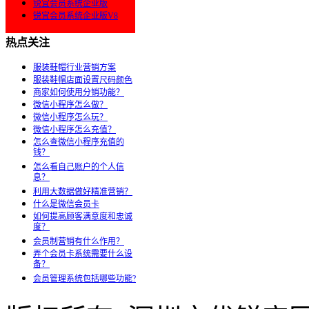
锐宜会员系统企业版
锐宜会员系统企业版V8
热点关注
服装鞋帽行业营销方案
服装鞋帽店面设置尺码颜色
商家如何使用分销功能？
微信小程序怎么做？
微信小程序怎么玩？
微信小程序怎么充值？
怎么查微信小程序充值的
钱？
怎么看自己账户的个人信
息？
利用大数据做好精准营销？
什么是微信会员卡
如何提高顾客满意度和忠诚
度？
会员制营销有什么作用？
弄个会员卡系统需要什么设
备？
会员管理系统包括哪些功能?