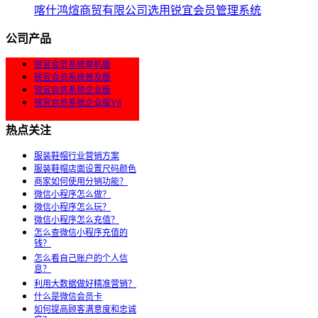
喀什鸿煊商贸有限公司选用锐宜会员管理系统
公司产品
锐宜会员系统单机版
锐宜会员系统普及版
锐宜会员系统企业版
锐宜会员系统企业版V8
热点关注
服装鞋帽行业营销方案
服装鞋帽店面设置尺码颜色
商家如何使用分销功能？
微信小程序怎么做？
微信小程序怎么玩？
微信小程序怎么充值？
怎么查微信小程序充值的
钱？
怎么看自己账户的个人信
息？
利用大数据做好精准营销？
什么是微信会员卡
如何提高顾客满意度和忠诚