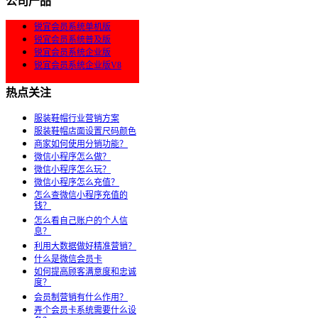
公司产品
锐宜会员系统单机版
锐宜会员系统普及版
锐宜会员系统企业版
锐宜会员系统企业版V8
热点关注
服装鞋帽行业营销方案
服装鞋帽店面设置尺码颜色
商家如何使用分销功能？
微信小程序怎么做？
微信小程序怎么玩？
微信小程序怎么充值？
怎么查微信小程序充值的
钱？
怎么看自己账户的个人信
息？
利用大数据做好精准营销？
什么是微信会员卡
如何提高顾客满意度和忠诚
度？
会员制营销有什么作用？
弄个会员卡系统需要什么设