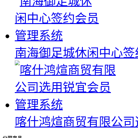
南海御足城休闲中心签
喀什鸿煊商贸有限公司