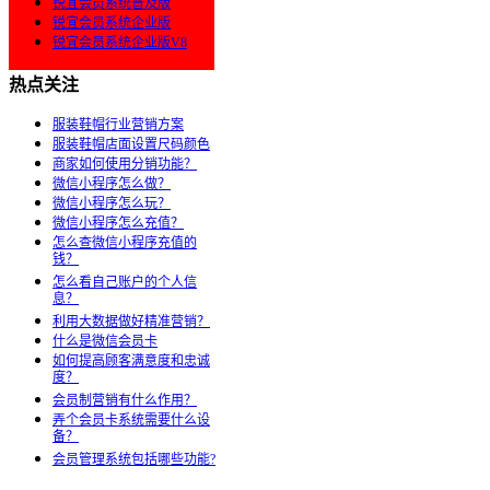
锐宜会员系统普及版
锐宜会员系统企业版
锐宜会员系统企业版V8
热点关注
服装鞋帽行业营销方案
服装鞋帽店面设置尺码颜色
商家如何使用分销功能？
微信小程序怎么做？
微信小程序怎么玩？
微信小程序怎么充值？
怎么查微信小程序充值的
钱？
怎么看自己账户的个人信
息？
利用大数据做好精准营销？
什么是微信会员卡
如何提高顾客满意度和忠诚
度？
会员制营销有什么作用？
弄个会员卡系统需要什么设
备？
会员管理系统包括哪些功能?