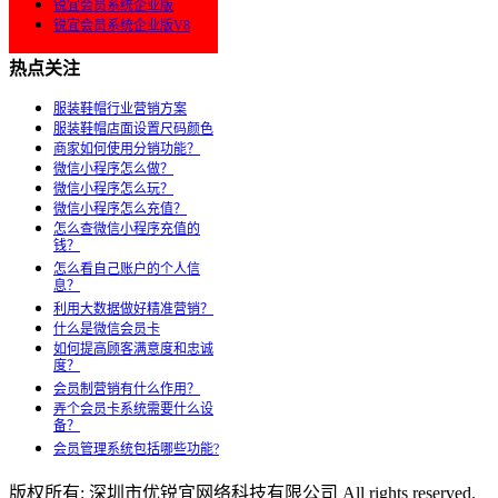
锐宜会员系统企业版
锐宜会员系统企业版V8
热点关注
服装鞋帽行业营销方案
服装鞋帽店面设置尺码颜色
商家如何使用分销功能？
微信小程序怎么做？
微信小程序怎么玩？
微信小程序怎么充值？
怎么查微信小程序充值的
钱？
怎么看自己账户的个人信
息？
利用大数据做好精准营销？
什么是微信会员卡
如何提高顾客满意度和忠诚
度？
会员制营销有什么作用？
弄个会员卡系统需要什么设
备？
会员管理系统包括哪些功能?
版权所有: 深圳市优锐宜网络科技有限公司 All rights reserved.